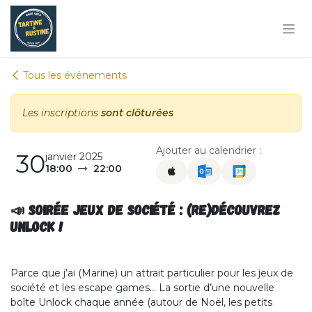
Se rendre au contenu
Tous les événements
Les inscriptions
sont clôturées
Ajouter au calendrier :
30
janvier 2025
18:00
22:00
📣 Soirée jeux de société : (re)découvrez
UNLOCK !
Parce que j’ai (Marine) un attrait particulier pour les jeux de
société et les escape games… La sortie d’une nouvelle
boîte Unlock chaque année (autour de Noël, les petits